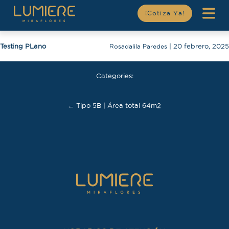
¡Cotiza Ya!
Testing PLano
Rosadalila Paredes
|
20 febrero, 2025
Categories:
Navegación
←
Tipo 5B | Área total 64m2
de
entradas