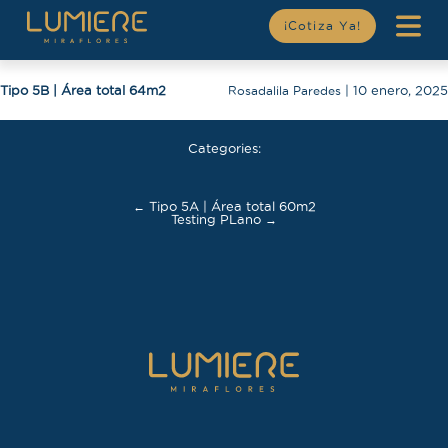
¡Cotiza Ya!
Tipo 5B | Área total 64m2
Rosadalila Paredes
|
10 enero, 2025
Categories:
Navegación
←
Tipo 5A | Área total 60m2
de
Testing PLano
→
entradas